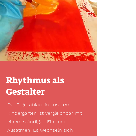
Rhythmus
als
Gestalter
Der Tagesablauf in unserem
Kindergarten ist vergleichbar mit
einem ständigen Ein- und
Ausatmen. Es wechseln sich